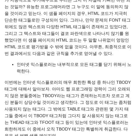
가 지능적으로 추가해주므로 우리는 그저 이 사실에 기뻐만 하면 되
는 것일까? 유능한 프로그래머라면 그 누구도 이 말에 동의하지 않
을 것이라고 믿는다. 이 샘플 페이지의 경우, HTML 코드가 지극히
단순한 태그들로만 구성되어 있다. 그러나, 만약 문제의 FONT 태그
뒤에도 많은 텍스트와 다양한 HTML 태그들이 존재하고 있었다면,
그리고 그 텍스트와 태그들이 결코 파란색으로 나타나지 않기를 원
했었다면 이 샘플 페이지의 HTML 코드는 두 말할 나위없이 엉망인
HTML 코드로 평가받을 수 밖에 없을 것이다. 아무튼, 최종적으로 이
번 결과에서도 다음과 같은 규칙을 추가로 얻어낼 수 있다.
인터넷 익스플로러는 내부적으로 모든 태그를 닫기 위해서 노
력한다.
이번에는 인터넷 익스플로러의 매우 희한한 특성 중 하나인 TBODY
태그에 대해서 알아보자. 아마도 웹 프로그래밍 경력이 그리 오래되
지 않은 분들중에는 TBODY라는 태그가 존재하는지조차 모르고 계
신 분들이 상당수일 것이라고 생각한다. 그 정도로 이 태그는 좀처럼
사용되지 않는 태그다. 그 밖에도 TABLE 태그와 관련된 몇 가지 태
그들 중에서 이 TBODY 태그처럼 그다지 잘 사용되지 않는 태그로
는 THEAD 태그와 TFOOT 태그 등이 있는데 인터넷 익스플로러는
희한하게도 이 중에서 오직 TBODY 태그만 특별하게 취급한다. 다
음은 세 번째 샘플 페이지인