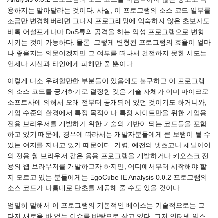
용하지는 말아달라는 것이다. 사실, 이 프로그램의 소스 코드 일부를
조금만 변경해버리면 그다지 프로그래밍에 익숙하지 않은 초보자도
비록 어설프게나마 DoS류의 공격을 하는 악성 프로그램으로 변형
시키는 것이 가능하다. 물론, 그렇게 변형된 프로그램의 효율이 얼마
나 좋을지는 의문이겠지만 그 여부를 떠나서 건전하지 못한 시도는
언제나 자신과 타인에게 피해만 줄 뿐이다.
이렇게 다소 우려할만한 부분들이 있음에도 불구하고 이 프로그램
의 소스 코드를 공개하기로 결정한 것은 기술 자체가 이미 마이크로
소프트사에 의해서 오래 전부터 공개되어 있던 것이기도 하거니와,
기업 수준의 환경에서 특정 목적이나 특정 사이트만을 위한 기업용
전용 브라우저를 개발하기 위한 기술의 기반이 되는 코드들을 포함
하고 있기 때문에, 경우에 따라서는 개발자분들에게 큰 보탬이 될 수
있는 여지를 지니고 있기 때문이다. 가령, 예전의 넷츠고나 채널아이
의 전용 웹 브라우저 같은 응용 프로그램을 개발하거나 키오스크 전
용의 웹 브라우저를 개발하고자 하지만, 어디에서부터 시작해야 할
지 모르고 있는 분들에게는 EgoCube IE Analysis 0.0.2 프로그램의
소스 코드가 나름대로 단초를 제공해 줄 수도 있을 것이다.
엄밀히 말해서 이 프로그램의 기본적인 베이스는 기술적으로는 그
다지 새로울 바 없는 이슈를 바탕으로 삼고 있다. 그저 인터넷 익스