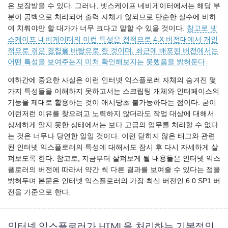
은 보장받을 수 있다. 그러나, 넷스케이프 네비게이터에서는 해당 부
분이 공백으로 처리되어 출력 자체가 않되므로 단순한 실수에 비하
여 치뤄야만 할 대가가 너무 크다고 말할 수 있을 것이다.
참고로 넷
스케이프 네비게이터의 이런 특성은 전적으로 4.X 버전대에서 개인
적으로 겪은 경험을 바탕으로 한 것이며, 최근에 배포된 버전에서는
어떤 특성을 보여주는지 미처 확인해보지는 못했음을 밝혀둔다.
여하간에 중요한 사실은 이런 인터넷 익스플로러 자체의 숨겨진 몇
가지 특성들을 이해하지 못하고서는 스크립팅 개체와 인터페이스의
기능을 제대로 활용하는 것이 애시당초 불가능하다는 점이다. 굳이
이런저런 이유를 찾으려고 노력하지 않더라도 작업 대상에 대해서
상세하게 알지 못한 상태에서는 보다 고급의 업무를 처리할 수 없다
는 것은 너무나 당연한 일일 것이다. 이런 닫히지 않은 태그와 관련
된 인터넷 익스플로러의 특성에 대해서도 잠시 후 다시 자세하게 살
펴보도록 한다. 참고로, 지금부터 살펴보게 될 내용들은 인터넷 익스
플로러의 버전에 따라서 약간 씩 다른 결과를 보여줄 수 있다는 점을
밝혀두며 본문은 인터넷 익스플로러의 가장 최신 버전인 6.0 SP1 버
전을 기준으로 한다.
인터넷 익스플로러가 HTML을 처리하는 기본적인