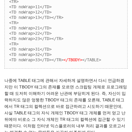
<TR>

<TD noWrap>11</TD>

<TD noWrap>12</TD>

<TD noWrap>13</TD></TR>

<TR>

<TD noWrap>21</TD>

<TD noWrap>22</TD>

<TD noWrap>23</TD></TR>

<TR>

<TD noWrap>31</TD>

<TD noWrap>32</TD>

<TD noWrap>33</TD></TR>
</TBODY>
</TABLE>
나중에 TABLE 태그에 관해서 자세하게 설명하면서 다시 언급하겠
지만 이 TBODY 태그의 존재를 모르면 스크립팅 개체로 프로그래밍
할 때 도저히 이해하기 어려운 난관에 부딛히게 된다. 즉, 자신이 입
력하지도 않은 엉뚱한 TBODY 태그의 존재를 모른채, TABLE 태그
에서 TR 태그의 컬렉션으로 바로 접근하려고 시도하기 때문인데,
사실 TABLE 태그의 자식 개체인 TBODY 태그 개체를 먼저 얻고 난
뒤에야 비로소 그 자식 개체인 TR 태그의 컬렉션에 접근할 수 있기
때문이다. 이처럼 인터넷 익스플로러의 내부 처리 결과를 모르고서