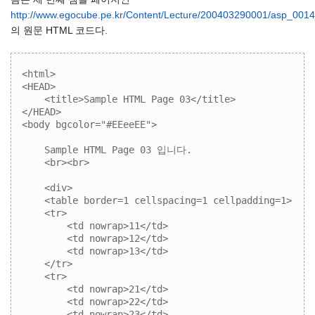
http://www.egocube.pe.kr/Content/Lecture/200403290001/asp_0014
의 원문 HTML 코드다.
<html>

<HEAD>

    <title>Sample HTML Page 03</title>

</HEAD>

<body bgcolor="#EEeeEE">

    Sample HTML Page 03 입니다.

    <br><br>

    <div>

    <table border=1 cellspacing=1 cellpadding=1>

    <tr>

        <td nowrap>11</td>

        <td nowrap>12</td>

        <td nowrap>13</td>

    </tr>

    <tr>

        <td nowrap>21</td>

        <td nowrap>22</td>

        <td nowrap>23</td>
