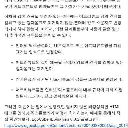
머지 'Logo'와 'Image'는 인터넷 익스플로러가 인지하지 못하는 잘
못된 어트리뷰트로 받아들여져 그 자체가 무시될 것이기 때문이다.
이처럼 값이 왜곡될 우려가 있는 경우에는 어트리뷰트 값의 앞뒤를
감싸고 있는 쌍따옴표도 제거되지 않을 뿐더러 값도 소문자로 변경
되거나 하지 않는다. 따라서, 이런 결과들로부터 다음과 같은 몇 가
지 추가적인 규칙들을 얻어낼 수 있다.
인터넷 익스플로러는 내부적으로 모든 어트리뷰트명을 카멜
표기법 형식으로 변경한다.
어트리뷰트의 값이 왜곡될 우려가 없으면 앞뒤를 감싸고 있는
쌍따옴표는 제거된다.
쌍따옴표가 제거된 어트리뷰트의 값들은 소문자로 변경된다.
어트리뷰트들은 인터넷 익스플로러의 내부 규칙에 따라 재정
렬된다. 그러나, 결코 알파벳순은 아니다.
그러면, 이번에는 앞에서 설명했던 닫히지 않은 비정상적인 HTML
태그를 인터넷 익스플로러가 어떻게 처리하는지 예제를 통해서 직
접 확인해보자. EgoCube IE Analysis 0.0.2 프로그램에
http://www.egocube.pe.kr/Content/Lecture/200403290001/asp_0014