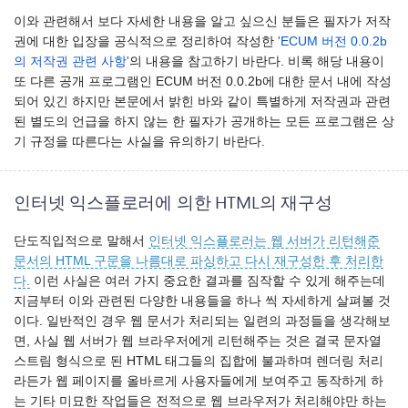
이와 관련해서 보다 자세한 내용을 알고 싶으신 분들은 필자가 저작
권에 대한 입장을 공식적으로 정리하여 작성한
'ECUM 버전 0.0.2b
의 저작권 관련 사항'
의 내용을 참고하기 바란다. 비록 해당 내용이
또 다른 공개 프로그램인 ECUM 버전 0.0.2b에 대한 문서 내에 작성
되어 있긴 하지만 본문에서 밝힌 바와 같이 특별하게 저작권과 관련
된 별도의 언급을 하지 않는 한 필자가 공개하는 모든 프로그램은 상
기 규정을 따른다는 사실을 유의하기 바란다.
인터넷 익스플로러에 의한 HTML의 재구성
단도직입적으로 말해서
인터넷 익스플로러는 웹 서버가 리턴해준
문서의 HTML 구문을 나름대로 파싱하고 다시 재구성한 후 처리한
다.
이런 사실은 여러 가지 중요한 결과를 짐작할 수 있게 해주는데
지금부터 이와 관련된 다양한 내용들을 하나 씩 자세하게 살펴볼 것
이다. 일반적인 경우 웹 문서가 처리되는 일련의 과정들을 생각해보
면, 사실 웹 서버가 웹 브라우저에게 리턴해주는 것은 결국 문자열
스트림 형식으로 된 HTML 태그들의 집합에 불과하며 렌더링 처리
라든가 웹 페이지를 올바르게 사용자들에게 보여주고 동작하게 하
는 기타 미묘한 작업들은 전적으로 웹 브라우저가 처리해야만 하는