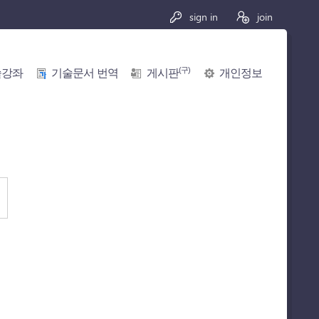
sign in
join
(구)
술강좌
기술문서 번역
게시판
개인정보