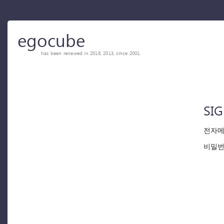
egocube
has been renewed in 2018, 2013, since 2001.
SIG
전자메
비밀