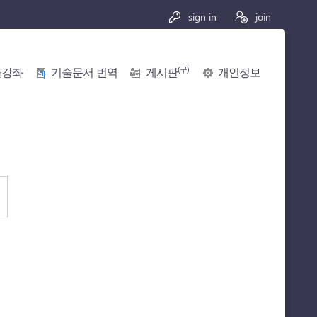
sign in
join
(구)
술강좌
기술문서 번역
게시판
개인정보