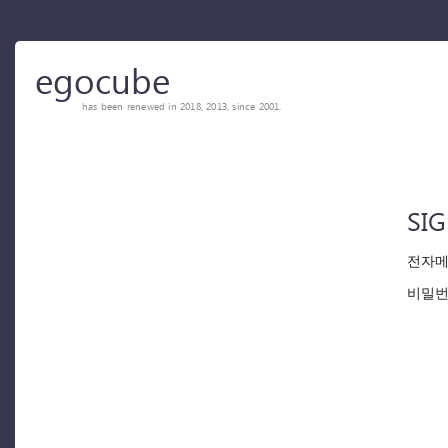
egocube
has been renewed in 2018, 2013, since 2001.
SIG
전자메
비밀