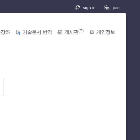
sign in
join
(구)
술강좌
기술문서 번역
게시판
개인정보