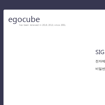
egocube
has been renewed in 2018, 2013, since 2001.
SIG
전자메
비밀